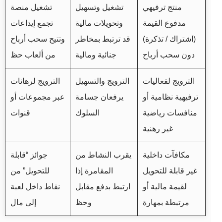
منتج ترفيهي
تشغيل وتسهيل
تشغيل منصة
مدفوع القيمة
وتحويلات مالية
تجمع إيداعات
(اشتراك / تذكرة)
قد ترتبط بمخاطر
وتتيح سحب أرباح
دون سحب أرباح
جنائية ومالية
من ألعاب حظ
الترويج لفعاليات
الترويج والتسهيل
الترويج لرهانات
ترفيهية نظامية أو
يرفعان جسامة
عبر مجموعات أو
منافسات رياضية
السلوك
قنوات
غير رهنية
مكافآت داخلية
يقرب النشاط من
جوائز “قابلة
غير قابلة للتحويل
المقامرة إذا
للتحويل” من
لقيمة مالية أو
ارتبط بدفع مقابل
نقاط داخل لعبة
مرتبطة بمهارة
وحظ
إلى مال